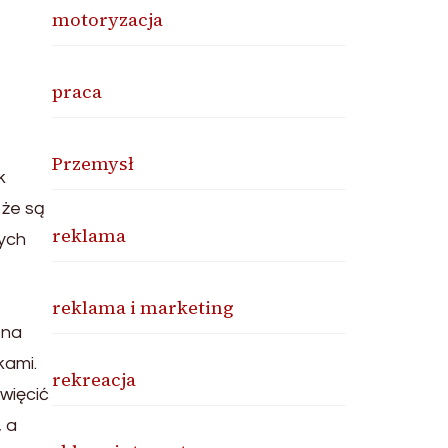
motoryzacja
praca
e
Przemysł
k
 że są
reklama
nych
reklama i marketing
tna
kami.
rekreacja
więcić
, a