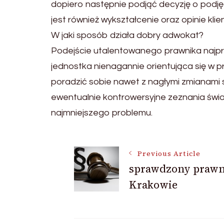
dopiero następnie podjąć decyzję o podję
jest również wykształcenie oraz opinie klie
W jaki sposób działa dobry adwokat?
Podejście utalentowanego prawnika najprz
jednostka nienagannie orientująca się w 
poradzić sobie nawet z nagłymi zmianami
ewentualnie kontrowersyjne zeznania świa
najmniejszego problemu.
Post
Previous Article
sprawdzony prawn
Krakowie
Navigation