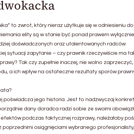
adwokacka
a” to zwrot, który nieraz użytkuje się w odniesieniu do
emania elity są w stanie być ponad prawem wyłączni
ardziej doświadczonych oraz utalentowanych radców
iej sytuacji zapytanie – czy prawnik rzeczywiście ma ta
rawy? Tak czy zupełnie inaczej, nie wolno zaprzeczyć,
wodu, a ich wpływ na ostateczne rezultaty sporów praw
kata?
 poświadcza jego historia. Jest to nadzwyczaj konkre
k porządnie dany doradca radzi sobie ze swoimi obowiąz
h efektów podczas faktycznej rozprawy, należałoby poś
 z poprzednimi osiągnięciami wybranego profesjonalisty