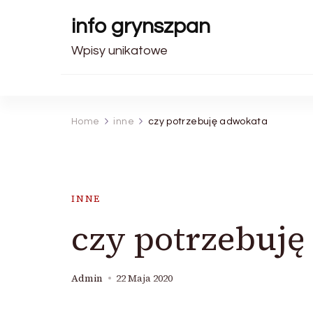
info grynszpan
Wpisy unikatowe
Home
inne
czy potrzebuję adwokata
INNE
czy potrzebuję
Admin
22 Maja 2020