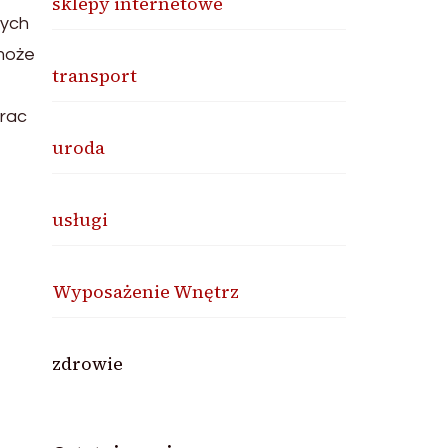
sklepy internetowe
nych
może
transport
prac
uroda
usługi
Wyposażenie Wnętrz
zdrowie