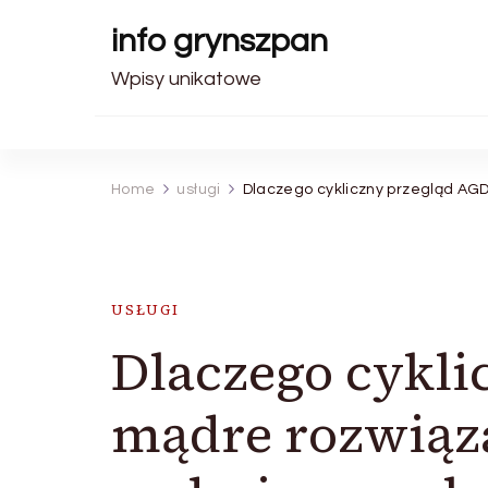
info grynszpan
Wpisy unikatowe
Home
usługi
Dlaczego cykliczny przegląd AGD
USŁUGI
Dlaczego cykli
mądre rozwiąza