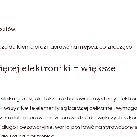
osztów.
jazd do klienta oraz naprawę na miejscu, co znacząco
cej elektroniki = większe
lniki i grzałki, ale także rozbudowane systemy elektro
 wszystkie te elementy są bardziej delikatne i wymaga
czenie lub naprawa może prowadzić do większych szkód
ał długo i bezawaryjnie, warto postawić na sprawdzony 
ale też na elektronice.