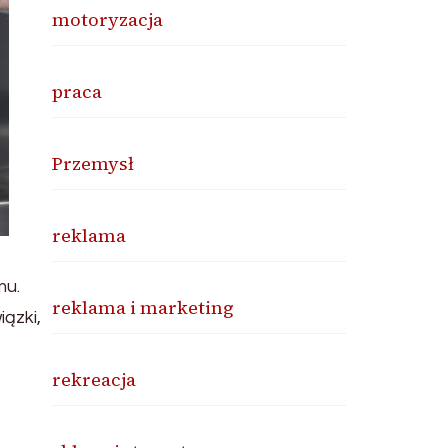
motoryzacja
praca
Przemysł
reklama
mu.
reklama i marketing
ązki,
rekreacja