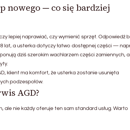
p nowego — co się bardziej
czy lepiej naprawiać, czy wymienić sprzęt. Odpowiedź b
7–8 lat, a usterka dotyczy łatwo dostępnej części — na
ysponują dziś szerokim wachlarzem części zamiennych, a
yty.
, klient ma komfort, że usterka zostanie usunięta
nnych podzespołów.
rwis AGD?
, ale nie każdy oferuje ten sam standard usług. Warto