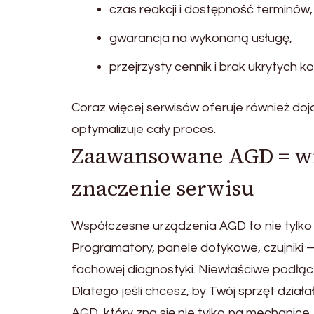
czas reakcji i dostępność terminów,
gwarancja na wykonaną usługę,
przejrzysty cennik i brak ukrytych k
Coraz więcej serwisów oferuje również do
optymalizuje cały proces.
Zaawansowane AGD = wię
znaczenie serwisu
Współczesne urządzenia AGD to nie tylko si
Programatory, panele dotykowe, czujniki —
fachowej diagnostyki. Niewłaściwe podłą
Dlatego jeśli chcesz, by Twój sprzęt dział
AGD, który zna się nie tylko na mechanice, 