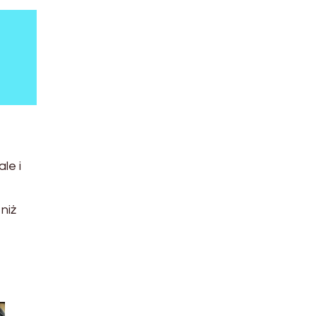
le i
niż