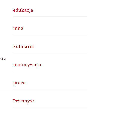
edukacja
inne
kulinaria
u z
motoryzacja
praca
Przemysł