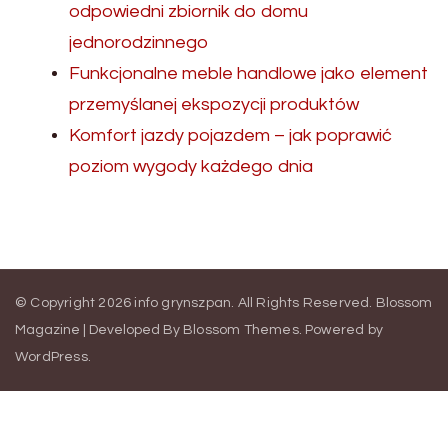
odpowiedni zbiornik do domu
jednorodzinnego
Funkcjonalne meble handlowe jako element
przemyślanej ekspozycji produktów
Komfort jazdy pojazdem – jak poprawić
poziom wygody każdego dnia
© Copyright 2026
info grynszpan
. All Rights Reserved.
Blossom
Magazine | Developed By
Blossom Themes
.
Powered by
WordPress
.