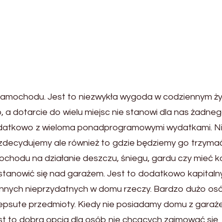
samochodu. Jest to niezwykła wygoda w codziennym ży
 a dotarcie do wielu miejsc nie stanowi dla nas żadne
odatkowo z wieloma ponadprogramowymi wydatkami. Ni
 zdecydujemy ale również to gdzie będziemy go trzymać
ochodu na działanie deszczu, śniegu, gardu czy mieć k
stanowić się nad garażem. Jest to dodatkowo kapitaln
innych nieprzydatnych w domu rzeczy. Bardzo dużo os
zepsute przedmioty. Kiedy nie posiadamy domu z gara
t to dobra opcja dla osób nie chcących zajmować się