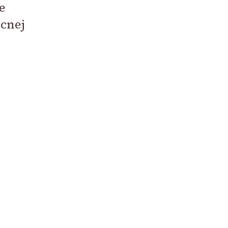
e
cnej